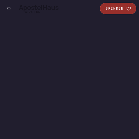
ApostelHaus
SPENDEN
ALZGERN