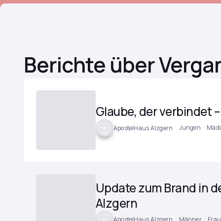
Berichte über Verga
Glaube, der verbindet
Jungen
Mäd
ApostelHaus Alzgern
Update zum Brand in de
Alzgern
Männer
Fra
ApostelHaus Alzgern