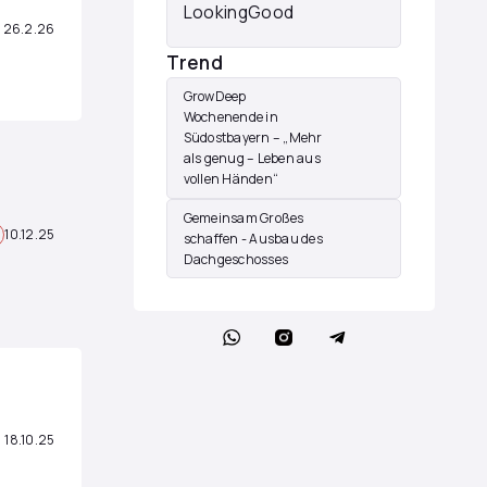
LookingGood
26.2.26
Trend
GrowDeep
Wochenende in
Südostbayern – „Mehr
als genug – Leben aus
vollen Händen“
Gemeinsam Großes
10.12.25
schaffen - Ausbau des
Dachgeschosses
18.10.25