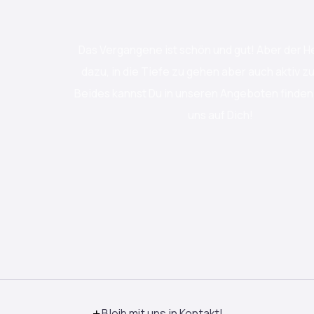
Das Vergangene ist schön und gut! Aber der He
dazu, in die Tiefe zu gehen aber auch aktiv z
Beides kannst Du in unseren Angeboten finden.
uns auf Dich!
Bleib mit uns in Kontakt!