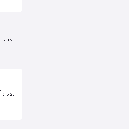
8.10.25
7.
31.8.25