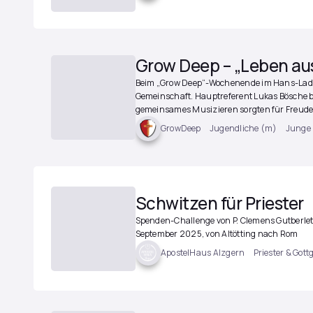
Grow Deep – „Leben aus
Beim „Grow Deep“-Wochenende im Hans-Ladrei
Gemeinschaft. Hauptreferent Lukas Bösche 
gemeinsames Musizieren sorgten für Freude
Jugendliche (m)
Junge
GrowDeep
Schwitzen für Priester
Spenden-Challenge von P. Clemens Gutberlet L
September 2025, von Altötting nach Rom
Priester & Gott
ApostelHaus Alzgern