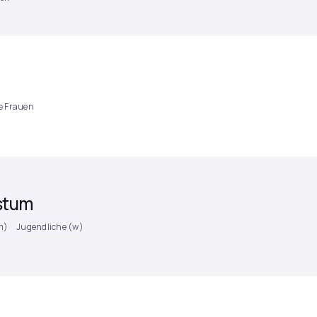
e Frauen
stum
m)
Jugendliche (w)