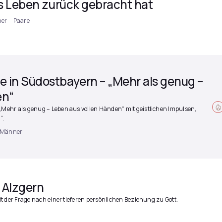
s Leben zurück gebracht hat
er
Paare
n Südostbayern – „Mehr als genug –
en“
ehr als genug – Leben aus vollen Händen“ mit geistlichen Impulsen,
“.
 Männer
Alzgern
t der Frage nach einer tieferen persönlichen Beziehung zu Gott.