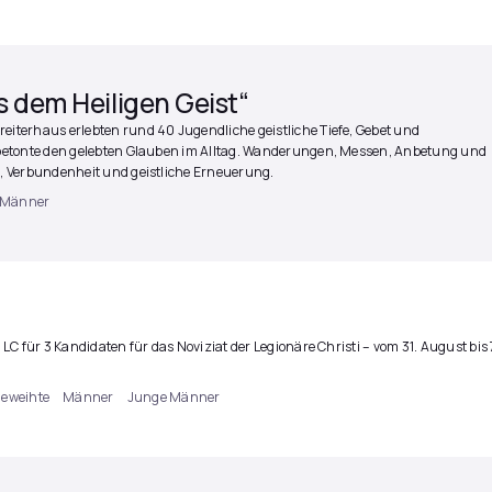
 dem Heiligen Geist“
terhaus erlebten rund 40 Jugendliche geistliche Tiefe, Gebet und
betonte den gelebten Glauben im Alltag. Wanderungen, Messen, Anbetung und
, Verbundenheit und geistliche Erneuerung.
 Männer
C für 3 Kandidaten für das Noviziat der Legionäre Christi – vom 31. August bis 
geweihte
Männer
Junge Männer