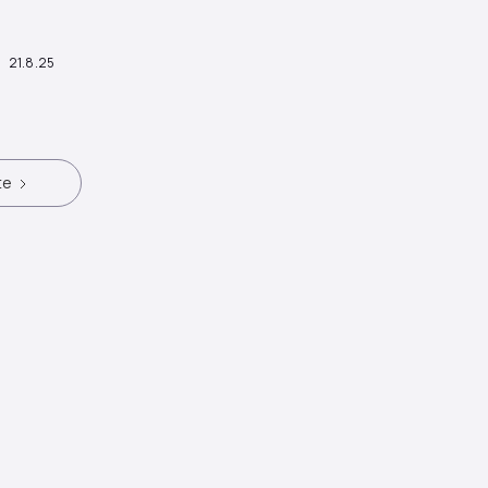
21.8.25
te