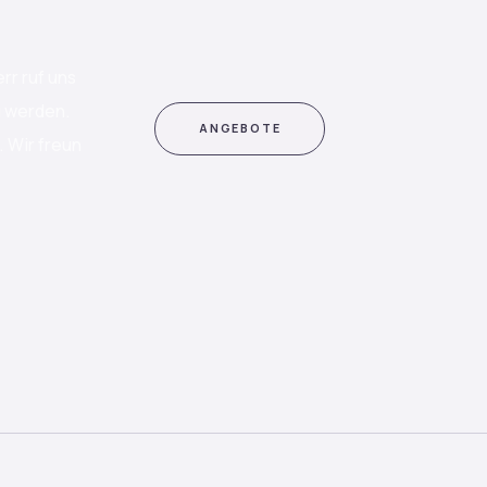
rr ruf uns
u werden.
ANGEBOTE
 Wir freun