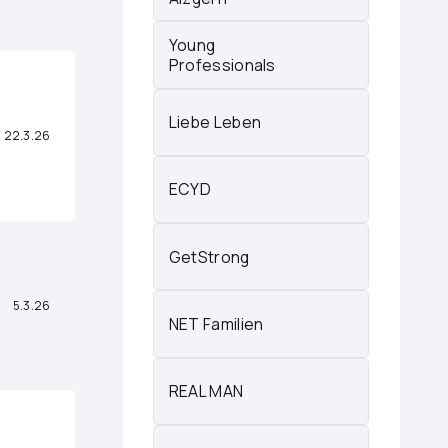
Young
Professionals
Liebe Leben
22.3.26
ECYD
GetStrong
5.3.26
NET Familien
REAL MAN