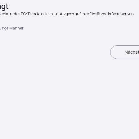
ägt
erkurs des ECYD im ApostelHaus Alzgern auf ihre Einsätze als Betreuer von
unge Männer
Nächs