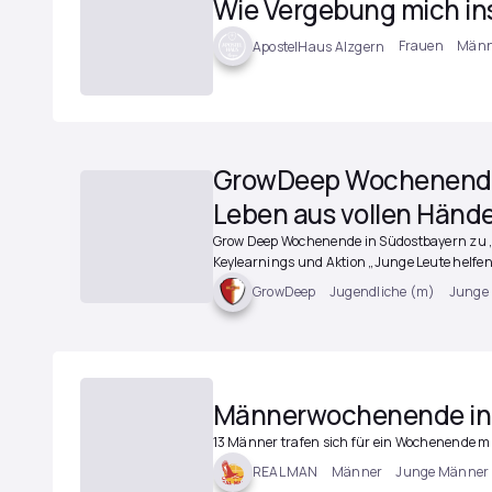
Wie Vergebung mich in
Frauen
Männ
ApostelHaus Alzgern
GrowDeep Wochenende i
Leben aus vollen Händ
Grow Deep Wochenende in Südostbayern zu „M
Keylearnings und Aktion „Junge Leute helfen
Jugendliche (m)
Junge
GrowDeep
Männerwochenende in 
13 Männer trafen sich für ein Wochenende mi
Männer
Junge Männer
REAL MAN