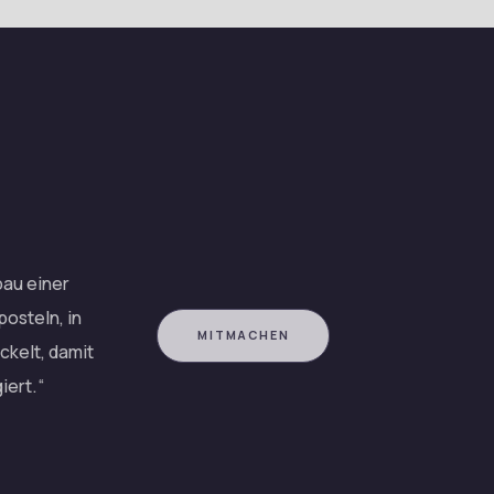
bau einer
osteln, in
MITMACHEN
ckelt, damit
iert.“