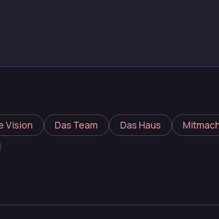
e Vision
Das Team
Das Haus
Mitmac