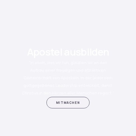
Apostel ausbilden
"In allem, was wir tun, glauben wir an den
Aufbau einer freudigen und attraktiven
Gemeinschaft von Aposteln, in der jeder sein
gottgegebenes Leadership entwickelt, damit
Christus in den Herzen aller Menschen regiert.“
MITMACHEN