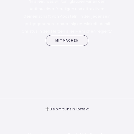
"In allem, was wir tun, glauben wir an den
Aufbau einer freudigen und attraktiven
Gemeinschaft von Aposteln, in der jeder sein
gottgegebenes Leadership entwickelt, damit
Christus in den Herzen aller Menschen regiert.“
MITMACHEN
Bleib mit uns in Kontakt!