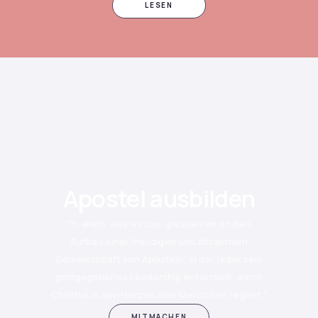
LESEN
Apostel ausbilden
"In allem, was wir tun, glauben wir an den
Aufbau einer freudigen und attraktiven
Gemeinschaft von Aposteln, in der jeder sein
gottgegebenes Leadership entwickelt, damit
Christus in den Herzen aller Menschen regiert.“
MITMACHEN